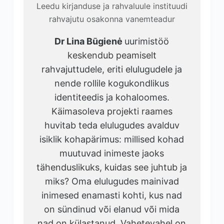
Leedu kirjanduse ja rahvaluule instituudi
rahvajutu osakonna vanemteadur
Dr Lina Būgienė
uurimistöö
keskendub peamiselt
rahvajuttudele, eriti elulugudele ja
nende rollile kogukondlikus
identiteedis ja kohaloomes.
Käimasoleva projekti raames
huvitab teda elulugudes avalduv
isiklik kohapärimus: millised kohad
muutuvad inimeste jaoks
tähenduslikuks, kuidas see juhtub ja
miks? Oma elulugudes mainivad
inimesed enamasti kohti, kus nad
on sündinud või elanud või mida
nad on külastanud. Vahetevahel on