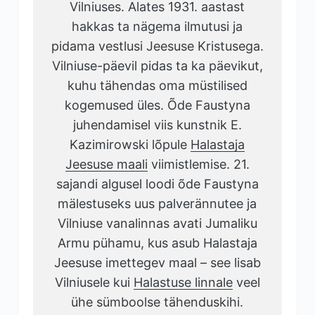
Vilniuses. Alates 1931. aastast
hakkas ta nägema ilmutusi ja
pidama vestlusi Jeesuse Kristusega.
Vilniuse-päevil pidas ta ka päevikut,
kuhu tähendas oma müstilised
kogemused üles. Õde Faustyna
juhendamisel viis kunstnik E.
Kazimirowski lõpule
Halastaja
Jeesuse maali
viimistlemise. 21.
sajandi algusel loodi õde Faustyna
mälestuseks uus palverännutee ja
Vilniuse vanalinnas avati Jumaliku
Armu pühamu, kus asub Halastaja
Jeesuse imettegev maal – see lisab
Vilniusele kui
Halastuse linnale
veel
ühe sümboolse tähenduskihi.