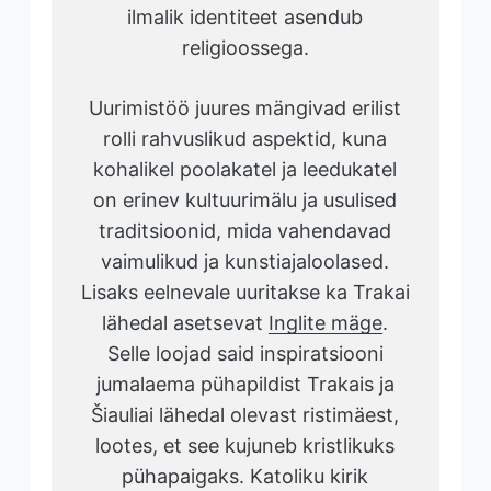
ilmalik identiteet asendub
religioossega.
Uurimistöö juures mängivad erilist
rolli rahvuslikud aspektid, kuna
kohalikel poolakatel ja leedukatel
on erinev kultuurimälu ja usulised
traditsioonid, mida vahendavad
vaimulikud ja kunstiajaloolased.
Lisaks eelnevale uuritakse ka Trakai
lähedal asetsevat
Inglite mäge
.
Selle loojad said inspiratsiooni
jumalaema pühapildist Trakais ja
Šiauliai lähedal olevast ristimäest,
lootes, et see kujuneb kristlikuks
pühapaigaks. Katoliku kirik