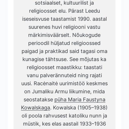
sotsiaalset, kultuurilist ja
religioosset elu. Pärast Leedu
iseseisvuse taastamist 1990. aastal
suurenes huvi religiooni vastu
märkimisväärselt. Nõukogude
perioodil hüljatud religioossed
paigad ja praktikad said tagasi oma
kunagise tähtsuse. See mõjutas ka
religioosset maastikku: taastati
vanu palverännuteid ning rajati
uusi. Racėnaitė uurimistöö keskmes
on Jumaliku Armu liikumine, mida
seostatakse
püha Maria Faustyna
Kowalskaga
. Kowalska (1905–1938)
oli poola rahvusest katoliku nunn ja
müstik, kes elas aastail 1933–1936