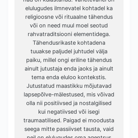
elulugudes ilmnevatel kohtadel ka
religioosne või rituaalne tähendus
või on need muul moel seotud
rahvatraditsiooni elementidega.
Tähendusrikaste kohtadena
tuuakse paljudel juhtudel välja
paiku, millel ongi eriline tähendus
ainult jutustaja enda jaoks ja ainult
tema enda eluloo kontekstis.
Jutustatud maastikku mõjutavad
lapsepõlve-mälestused, mis võivad
olla nii positiivsed ja nostalgilised
kui negatiivsed või isegi
traumaatilised. Paigad ei moodusta
seega mitte passiivset tausta, vaid
neil on elulugudes oma agentsus