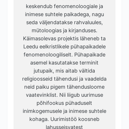
keskendub fenomenoloogiale ja
inimese suhtele paikadega, nagu
seda väljendatakse rahvaluules,
mütoloogias ja kirjanduses.
Käimasolevas projektis läheneb ta
Leedu eelkristlikele pühapaikadele
fenomenoloogiliselt. Pühapaikade
asemel kasutatakse terminit
jutupaik, mis aitab vältida
religioosseid tähendusi ja vaadelda
neid paiku pigem tähendusloome
vaatevinklist. Nii liigub uurimuse
põhifookus pühaduselt
inimkogemusele ja inimese suhtele
kohaga. Uurimistöö koosneb
lahusseisvatest