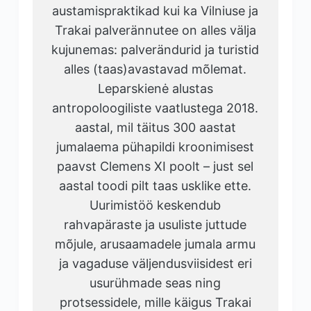
austamispraktikad kui ka Vilniuse ja
Trakai palverännutee on alles välja
kujunemas: palverändurid ja turistid
alles (taas)avastavad mõlemat.
Leparskienė alustas
antropoloogiliste vaatlustega 2018.
aastal, mil täitus 300 aastat
jumalaema pühapildi kroonimisest
paavst Clemens XI poolt – just sel
aastal toodi pilt taas usklike ette.
Uurimistöö keskendub
rahvapäraste ja usuliste juttude
mõjule, arusaamadele jumala armu
ja vagaduse väljendusviisidest eri
usurühmade seas ning
protsessidele, mille käigus Trakai