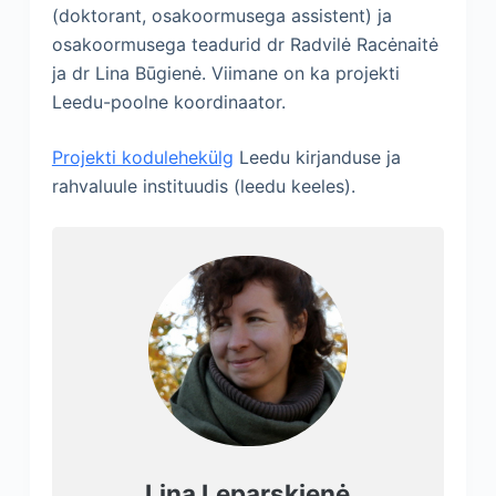
(doktorant, osakoormusega assistent) ja
osakoormusega teadurid dr Radvilė Racėnaitė
ja dr Lina Būgienė. Viimane on ka projekti
Leedu-poolne koordinaator.
Projekti kodulehekülg
Leedu kirjanduse ja
rahvaluule instituudis (leedu keeles).
Lina Leparskienė