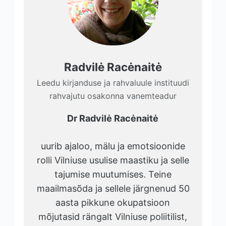
Radvilė Racėnaitė
Leedu kirjanduse ja rahvaluule instituudi
rahvajutu osakonna vanemteadur
Dr
Radvilė
Racėnaitė
uurib ajaloo, mälu ja emotsioonide
rolli Vilniuse usulise maastiku ja selle
tajumise muutumises. Teine
maailmasõda ja sellele järgnenud 50
aasta pikkune okupatsioon
mõjutasid rängalt Vilniuse poliitilist,