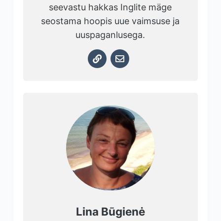
seevastu hakkas Inglite mäge
seostama hoopis uue vaimsuse ja
uuspaganlusega.
Lina Būgienė