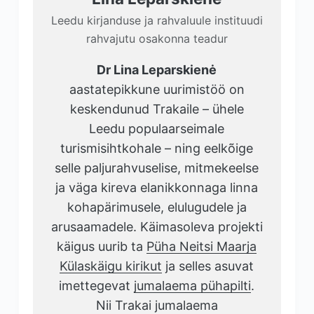
Leedu kirjanduse ja rahvaluule instituudi
rahvajutu osakonna teadur
Dr Lina Leparskienė
aastatepikkune uurimistöö on
keskendunud Trakaile – ühele
Leedu populaarseimale
turismisihtkohale – ning eelkõige
selle paljurahvuselise, mitmekeelse
ja väga kireva elanikkonnaga linna
kohapärimusele, elulugudele ja
arusaamadele. Käimasoleva projekti
käigus uurib ta
Püha Neitsi Maarja
Külaskäigu kirikut
ja selles asuvat
imettegevat
jumalaema pühapilti
.
Nii Trakai jumalaema