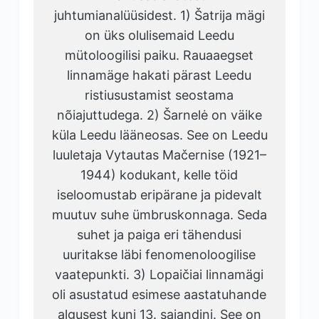
juhtumianalüüsidest. 1) Šatrija mägi
on üks olulisemaid Leedu
mütoloogilisi paiku. Rauaaegset
linnamäge hakati pärast Leedu
ristiusustamist seostama
nõiajuttudega. 2) Šarnelė on väike
küla Leedu lääneosas. See on Leedu
luuletaja Vytautas Mačernise (1921–
1944) kodukant, kelle töid
iseloomustab eripärane ja pidevalt
muutuv suhe ümbruskonnaga. Seda
suhet ja paiga eri tähendusi
uuritakse läbi fenomenoloogilise
vaatepunkti. 3) Lopaičiai linnamägi
oli asustatud esimese aastatuhande
algusest kuni 13. sajandini. See on