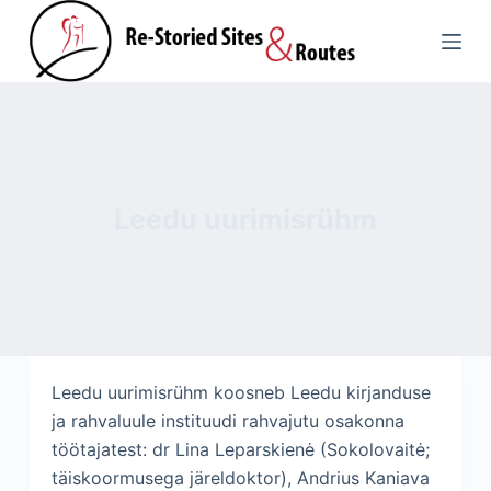
S
k
i
p
t
o
c
Leedu uurimisrühm
o
n
t
e
n
t
Leedu uurimisrühm koosneb Leedu kirjanduse
ja rahvaluule instituudi rahvajutu osakonna
töötajatest: dr Lina Leparskienė (Sokolovaitė;
täiskoormusega järeldoktor), Andrius Kaniava